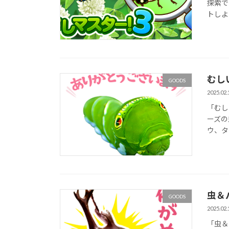
探索で
トしよ
むし
GOODS
2025.02.
「むし
ーズの
ウ、タ
虫＆
GOODS
2025.02.
「虫＆