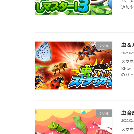
り、よ
追加や
虫＆
GAME
2025.02.
スマホ
RPG
のバト
虫育
GAME
2025.02.
スマホ