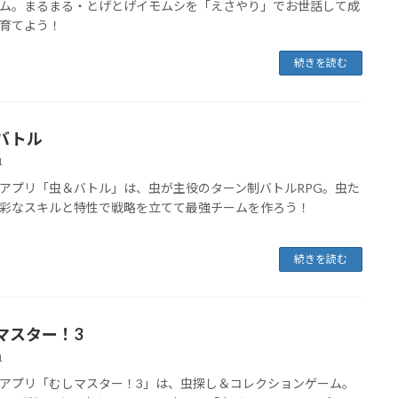
ム。まるまる・とげとげイモムシを「えさやり」でお世話して成
育てよう！
続きを読む
バトル
1
アプリ「虫＆バトル」は、虫が主役のターン制バトルRPG。虫た
彩なスキルと特性で戦略を立てて最強チームを作ろう！
続きを読む
マスター！3
1
アプリ「むしマスター！3」は、虫探し＆コレクションゲーム。