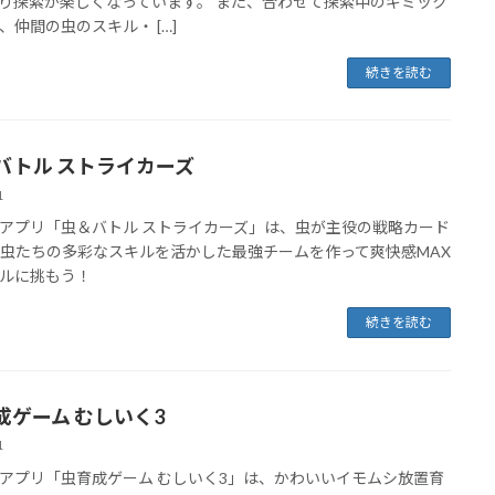
り探索が楽しくなっています。 また、合わせて探索中のギミック
、仲間の虫のスキル・ […]
続きを読む
バトル ストライカーズ
1
アプリ「虫＆バトル ストライカーズ」は、虫が主役の戦略カード
。虫たちの多彩なスキルを活かした最強チームを作って爽快感MAX
ルに挑もう！
続きを読む
成ゲーム むしいく3
1
アプリ「虫育成ゲーム むしいく3」は、かわいいイモムシ放置育