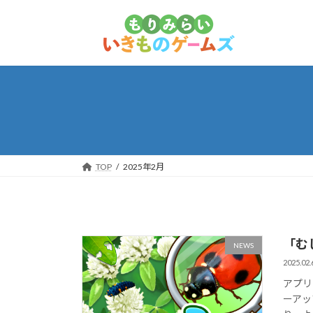
コ
ナ
ン
ビ
テ
ゲ
ン
ー
ツ
シ
へ
ョ
ス
ン
キ
に
ッ
移
プ
動
TOP
2025年2月
「む
NEWS
2025.02.
アプリ
ーアッ