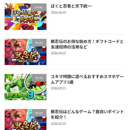
ぼくと忍者と天下統一
GAME
2026.06.29
獣忍伝のお得な始め方！ギフトコードと
BLOG
友達招待の活用など
2026.04.21
スキマ時間に遊べるおすすめスマホゲー
BLOG
ムアプリ5選
2026.03.11
獣忍伝はどんなゲーム？面白いポイント
BLOG
を紹介！
2026.02.25