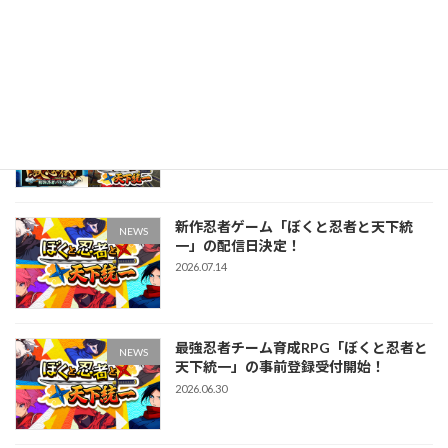
天下統一」配信開始！
2026.07.24
獣忍伝とぼくと忍者の違いは？おすすめ
NEWS
の人の特徴まとめ
2026.07.22
新作忍者ゲーム「ぼくと忍者と天下統
NEWS
一」の配信日決定！
2026.07.14
最強忍者チーム育成RPG「ぼくと忍者と
NEWS
天下統一」の事前登録受付開始！
2026.06.30