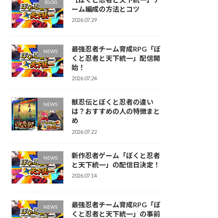
BLOG
ーム編成の方法とコツ
2026.07.29
最強忍者チーム育成RPG「ぼ
NEWS
くと忍者と天下統一」配信開
始！
2026.07.24
獣忍伝とぼくと忍者の違い
NEWS
は？おすすめの人の特徴まと
め
2026.07.22
新作忍者ゲーム「ぼくと忍者
NEWS
と天下統一」の配信日決定！
2026.07.14
最強忍者チーム育成RPG「ぼ
NEWS
くと忍者と天下統一」の事前