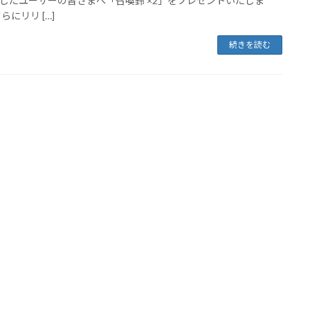
したユーザーの皆さまへ「召喚鈴 ×2」をプレゼントいたしま
らにリリ […]
続きを読む