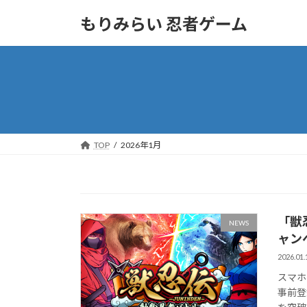
コ
ナ
もりみらい 忍者ゲーム
ン
ビ
テ
ゲ
ン
ー
ツ
シ
へ
ョ
ス
ン
キ
に
ッ
移
TOP
2026年1月
プ
動
「獣
NEWS
ャン
2026.01.
スマホ
事前登