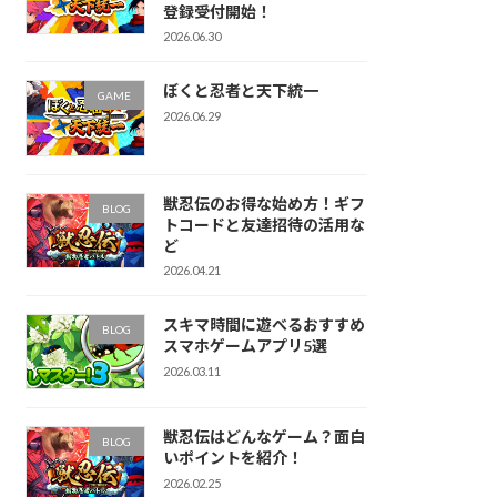
登録受付開始！
2026.06.30
ぼくと忍者と天下統一
GAME
2026.06.29
獣忍伝のお得な始め方！ギフ
BLOG
トコードと友達招待の活用な
ど
2026.04.21
スキマ時間に遊べるおすすめ
BLOG
スマホゲームアプリ5選
2026.03.11
獣忍伝はどんなゲーム？面白
BLOG
いポイントを紹介！
2026.02.25